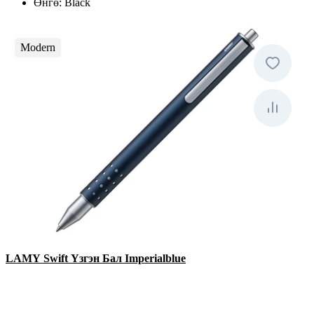
Өнгө:
Black
Modern
LAMY Swift Үзгэн Бал Imperialblue