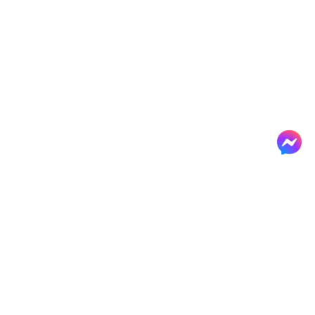
Германд үйлдвэрлэв