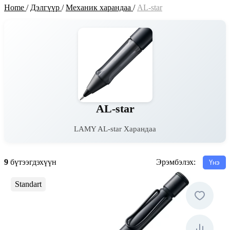
Home
/
Дэлгүүр
/
Механик харандаа
/
AL-star
AL-star
LAMY AL-star Харандаа
9
бүтээгдэхүүн
Эрэмбэлэх:
Үнэ
Standart