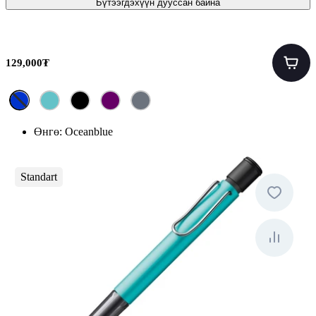
Бүтээгдэхүүн дууссан байна
129,000₮
Өнгө:
Oceanblue
Standart