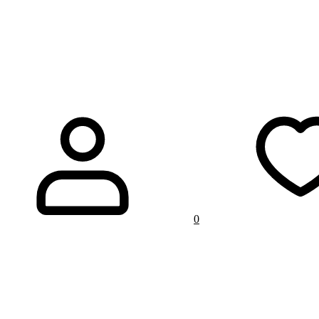
& Сэт
Бэх & Запас
For Kids
0