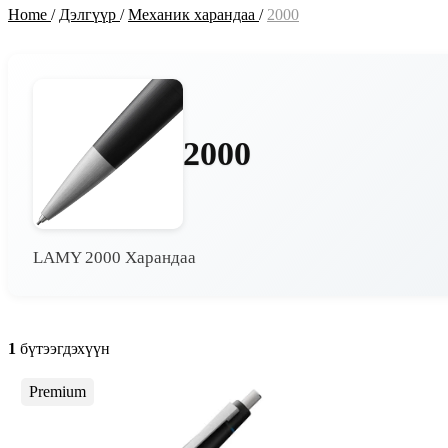
Home
/
Дэлгүүр
/
Механик харандаа
/
2000
2000
LAMY 2000 Харандаа
1
бүтээгдэхүүн
Premium