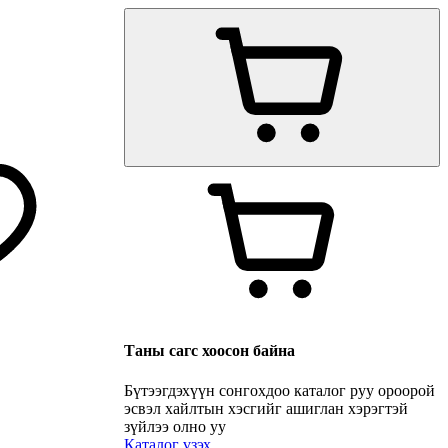
Таны сагс хоосон байна
Бүтээгдэхүүн сонгохдоо каталог руу ороорой
эсвэл хайлтын хэсгийг ашиглан хэрэгтэй
зүйлээ олно уу
Каталог үзэх