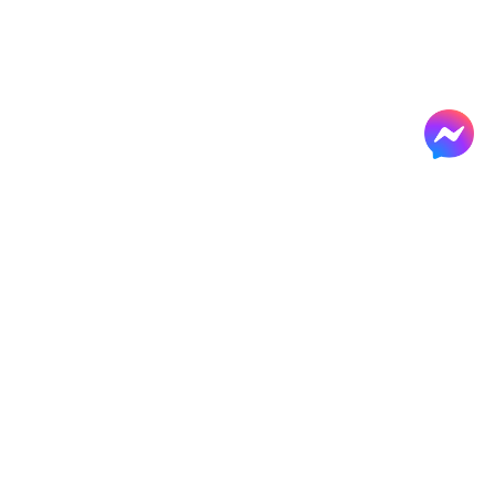
Сэтгэхүйн хэрэгсэл
рлэлийн
Бичих, зурах, будах зориулалттай манай
арын
бүтээгдэхүүнүүд нь бодлыг тань биет
хэлбэрт хөрвүүлэхэд тусална