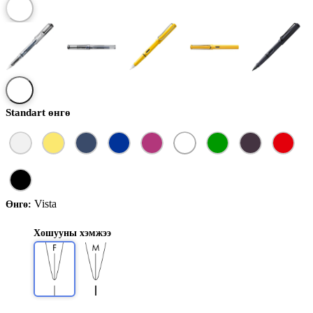
Standart өнгө
Vista
Өнгө:
Хошууны хэмжээ