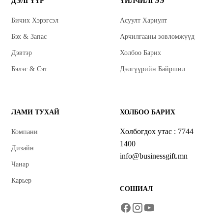
ДЭЛГҮҮР
ҮЙЛЧИЛГЭЭ
Бичих Хэрэгсэл
Асуулт Хариулт
Бэх & Запас
Арчилгааны зөвлөмжүүд
Дэвтэр
Холбоо Барих
Бэлэг & Сэт
Дэлгүүрийн Байршил
ЛАМИ ТУХАЙ
ХОЛБОО БАРИХ
Холбогдох утас : 7744
Компани
1400
Дизайн
info@businessgift.mn
Чанар
Карьер
СОШИАЛ