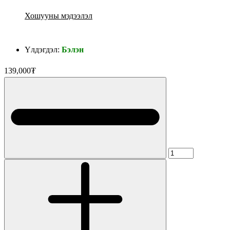
Хошууны мэдээлэл
Үлдэгдэл:
Бэлэн
139,000₮