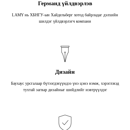
Германд үйлдвэрлэв
LAMY нь ХБНГУ-ын Хайдельберг хотод байрладаг дэлхийн
шилдэг үйлдвэрлэгч компани
Дизайн
Баухаус урсгалаар бүтээгдэхүүндээ үнэ цэнэ нэмж, хэрэглэхэд
тухтай загвар дизайныг шийдлийг нэвтрүүлдэг