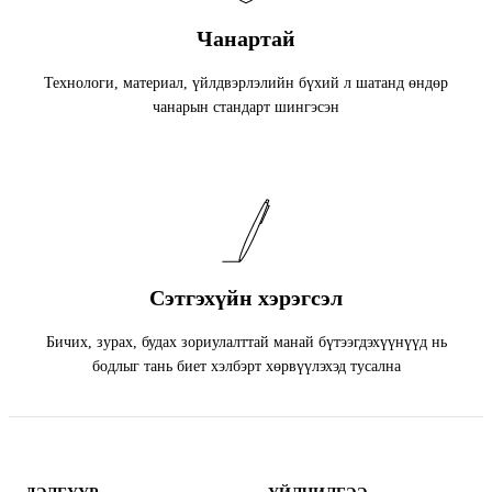
Чанартай
Технологи, материал, үйлдвэрлэлийн бүхий л шатанд өндөр
чанарын стандарт шингэсэн
Сэтгэхүйн хэрэгсэл
Бичих, зурах, будах зориулалттай манай бүтээгдэхүүнүүд нь
бодлыг тань биет хэлбэрт хөрвүүлэхэд тусална