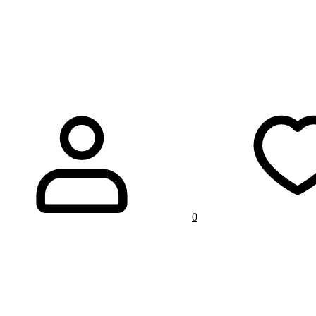
& Сэт
Бэх & Запас
For Kids
0