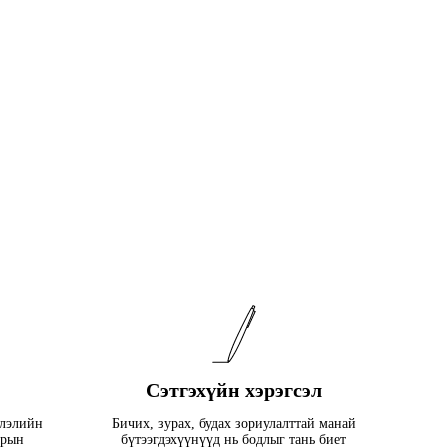
Сэтгэхүйн хэрэгсэл
рлэлийн
Бичих, зурах, будах зориулалттай манай
арын
бүтээгдэхүүнүүд нь бодлыг тань биет