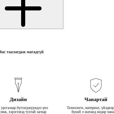
 бас таалагдаж магадгүй
Дизайн
Чанартай
 урсгалаар бүтээгдэхүүндээ үнэ
Технологи, материал, үйлдвэ
эмж, хэрэглэхэд тухтай загвар
бүхий л шатанд өндөр чан