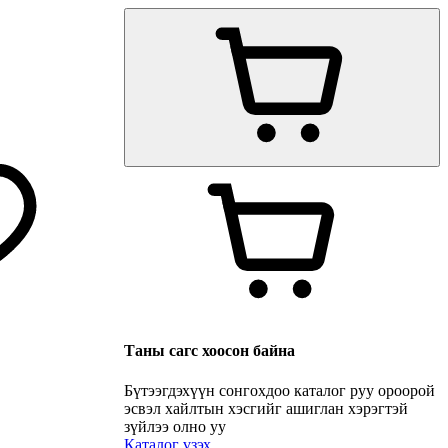
Таны сагс хоосон байна
Бүтээгдэхүүн сонгохдоо каталог руу ороорой
эсвэл хайлтын хэсгийг ашиглан хэрэгтэй
зүйлээ олно уу
Каталог үзэх