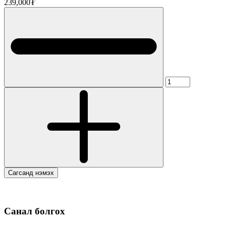
239,000₮
Сагсанд нэмэх
Санал болгох