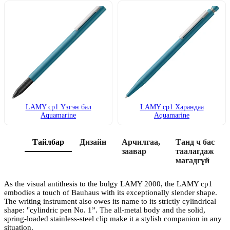
LAMY cp1 Үзгэн бал
LAMY cp1 Харандаа
Aquamarine
Aquamarine
Тайлбар
Дизайн
Арчилгаа,
Танд ч бас
заавар
таалагдаж
магадгүй
As the visual antithesis to the bulgy LAMY 2000, the LAMY cp1
embodies a touch of Bauhaus with its exceptionally slender shape.
The writing instrument also owes its name to its strictly cylindrical
shape: "cylindric pen No. 1”. The all-metal body and the solid,
spring-loaded stainless-steel clip make it a stylish companion in any
situation.