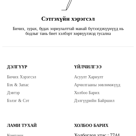
Сэтгэхүйн хэрэгсэл
Бичих, зурах, будах зориулалттай манай бүтээгдэхүүнүүд нь
бодлыг тань биет хэлбэрт хөрвүүлэхэд тусална
ДЭЛГҮҮР
ҮЙЛЧИЛГЭЭ
Бичих Хэрэгсэл
Асуулт Хариулт
Бэх & Запас
Арчилгааны зөвлөмжүүд
Дэвтэр
Холбоо Барих
Бэлэг & Сэт
Дэлгүүрийн Байршил
ЛАМИ ТУХАЙ
ХОЛБОО БАРИХ
Холбогдох утас : 7744
Компани