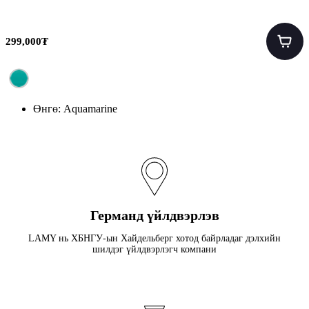
299,000₮
Өнгө:
Aquamarine
Германд үйлдвэрлэв
LAMY нь ХБНГУ-ын Хайдельберг хотод байрладаг дэлхийн
шилдэг үйлдвэрлэгч компани